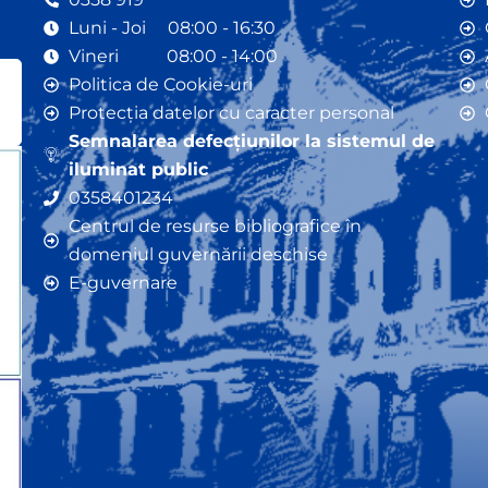
Luni - Joi 08:00 - 16:30
Vineri 08:00 - 14:00
Politica de Cookie-uri
Protecția datelor cu caracter personal
Semnalarea defecțiunilor la sistemul de
iluminat public
0358401234
Centrul de resurse bibliografice în
domeniul guvernării deschise
E-guvernare