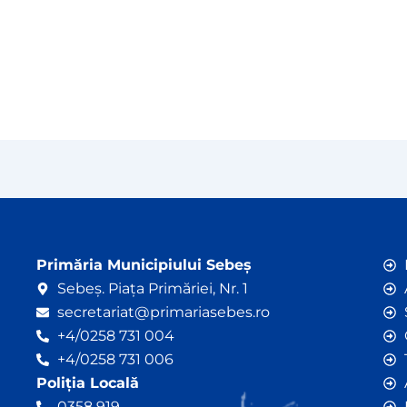
Primăria Municipiului Sebeș
Sebeș. Piața Primăriei, Nr. 1
secretariat@primariasebes.ro
+4/0258 731 004
+4/0258 731 006
Poliția Locală
0358 919