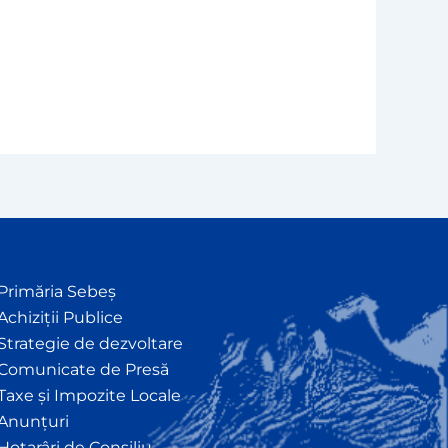
Primăria Sebeș
Achiziții Publice
Strategie de dezvoltare
Comunicate de Presă
Taxe și Impozite Locale
Anunțuri
Hotarâri de Consiliu