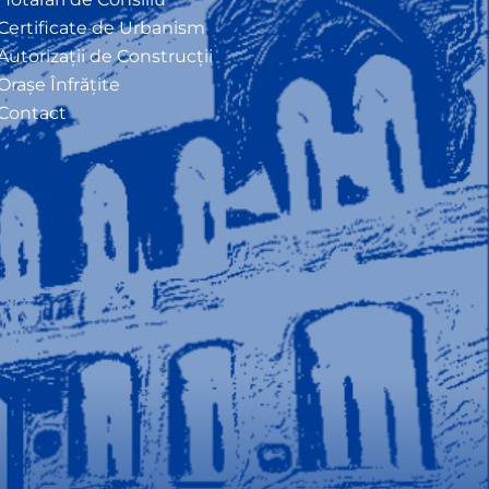
Certificate de Urbanism
Autorizații de Construcții
Orașe Înfrățite
Contact