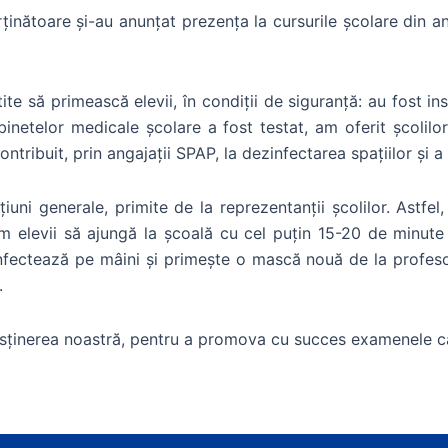
ținătoare și-au anunțat prezența la cursurile școlare din an
te să primească elevii, în condiții de siguranță: au fost in
inetelor medicale școlare a fost testat, am oferit școlil
ntribuit, prin angajații SPAP, la dezinfectarea spațiilor și a
uni generale, primite de la reprezentanții școlilor. Astfel, p
m elevii să ajungă la școală cu cel puțin 15-20 de minute î
fectează pe mâini și primește o mască nouă de la profesor
.
 susținerea noastră, pentru a promova cu succes examenele c