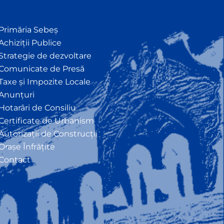
Primăria Sebeș
Achiziții Publice
Strategie de dezvoltare
Comunicate de Presă
Taxe și Impozite Locale
Anunțuri
Hotarâri de Consiliu
Certificate de Urbanism
Autorizații de Construcții
Orașe Înfrățite
Contact