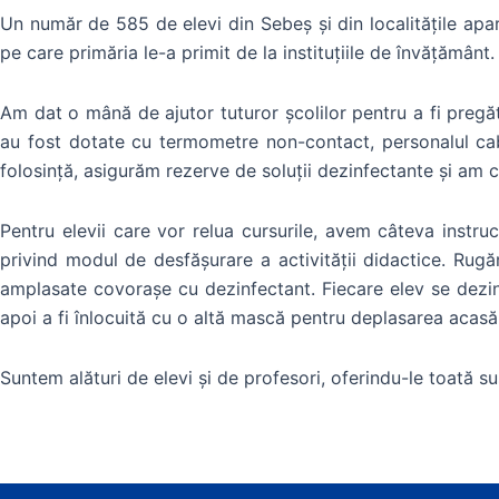
Un număr de 585 de elevi din Sebeș și din localitățile apar
pe care primăria le-a primit de la instituțiile de învățământ.
Am dat o mână de ajutor tuturor școlilor pentru a fi pregăti
au fost dotate cu termometre non-contact, personalul cab
folosință, asigurăm rezerve de soluții dezinfectante și am co
Pentru elevii care vor relua cursurile, avem câteva instrucți
privind modul de desfășurare a activității didactice. Rugă
amplasate covorașe cu dezinfectant. Fiecare elev se dezin
apoi a fi înlocuită cu o altă mască pentru deplasarea acasă
Suntem alături de elevi și de profesori, oferindu-le toată