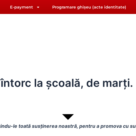
E-payment
Programare ghișeu (acte identitate)
F
Y
riat@primariasebes.ro
a
o
c
u
e
t
b
u
IUL LOCAL
E-ADMINISTRAȚIE
ORAȘUL SEBE
o
b
o
e
k
întorc la școală, de marți.
ferindu-le toată susținerea noastră, pentru a promova cu s