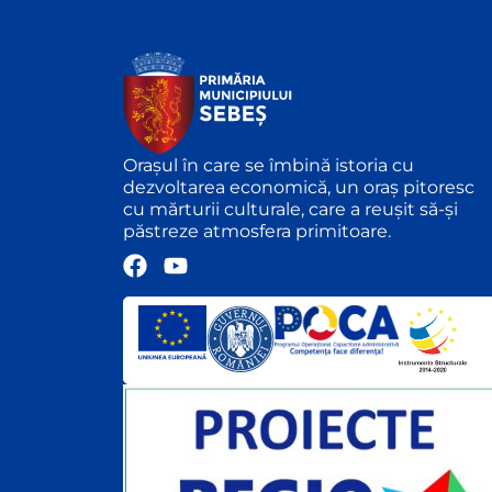
Orașul în care se îmbină istoria cu
dezvoltarea economică, un oraș pitoresc
cu mărturii culturale, care a reușit să-și
păstreze atmosfera primitoare.
F
Y
a
o
c
u
e
t
b
u
o
b
o
e
k