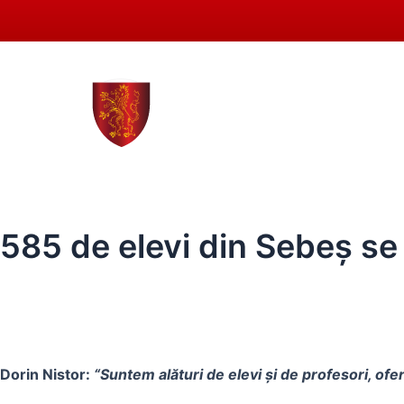
Skip
to
content
0258 - 731 318
secreta
ACASĂ
PRIMĂRIA SEBEȘ
CONSIL
585 de elevi din Sebeș se 
Dorin Nistor:
“
Suntem alături de elevi și de profesori, o