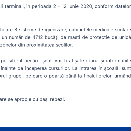
ii terminali, în perioada 2 – 12 iunie 2020, conform datelor
stalate 8 sisteme de igienizare, cabinetele medicale școlare
or un număr de 4712 bucăți de măști de protecție de unică
 zonelor din proximitatea școlilor.
e site-ul fiecărei școli vor fi afișate orarul și informațiile
nainte de începerea cursurilor. La intrarea în școală, sunt
ul grupei, pe care o poartă până la finalul orelor, urmând
are se apropie cu pași repezi.