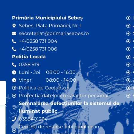
Primăria Municipiului Sebeș
Sebeș. Piața Primăriei, Nr. 1
secretariat@primariasebes.ro
+4/0258 731 004
+4/0258 731 006
Poliția Locală
0358 919
Luni - Joi 08:00 - 16:30
Vineri 08:00 - 14:00
Politica de Cookie-uri
Protecția datelor cu caracter personal
Semnalarea defecțiunilor la sistemul de
iluminat public
0358401234
Centrul de resurse bibliografice în