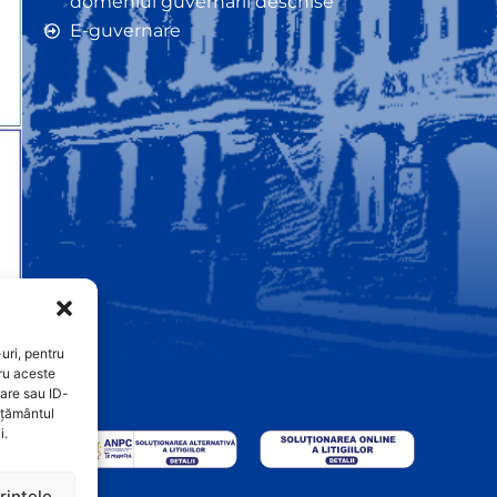
domeniul guvernării deschise
E-guvernare
uri, pentru
ru aceste
are sau ID-
imțământul
i.
rințele