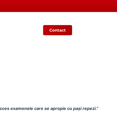
Contact
Ș
MONITORUL OFICIAL LOCAL
ucces examenele care se apropie cu pași repezi.”