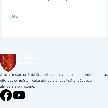
hcl 354
Orașul în care se îmbină istoria cu dezvoltarea economică, un oraș
pitoresc cu mărturii culturale, care a reușit să-și păstreze
atmosfera primitoare.
F
Y
a
o