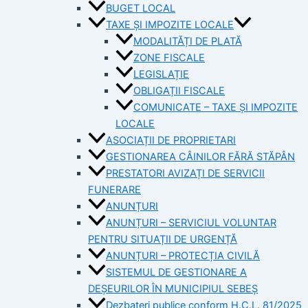
BUGET LOCAL
TAXE ȘI IMPOZITE LOCALE
MODALITĂȚI DE PLATĂ
ZONE FISCALE
LEGISLAȚIE
OBLIGAȚII FISCALE
COMUNICATE – TAXE ȘI IMPOZITE
LOCALE
ASOCIAȚII DE PROPRIETARI
GESTIONAREA CÂINILOR FĂRĂ STĂPÂN
PRESTATORI AVIZAȚI DE SERVICII
FUNERARE
ANUNȚURI
ANUNȚURI – SERVICIUL VOLUNTAR
PENTRU SITUAȚII DE URGENȚĂ
ANUNȚURI – PROTECȚIA CIVILĂ
SISTEMUL DE GESTIONARE A
DEȘEURILOR ÎN MUNICIPIUL SEBEȘ
Dezbateri publice conform H.C.L. 81/2025