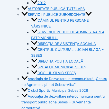
2012
AUTORITATE PUBLICĂ TUTELARĂ
SERVICII PUBLICE SUBORDONATE
CĂMINUL PENTRU PERSOANE
VÂRSTNICE
SERVICIUL PUBLIC DE ADMINISTRAREA
PATRIMONIULUI
DIRECȚIA DE ASISTENȚĂ SOCIALĂ
CENTRUL CULTURAL LUCIAN BLAGA –
SEBEȘ
DIRECȚIA POLIȚIA LOCALĂ
SPITALUL MUNICIPAL SEBEȘ
OCOLUL SILVIC SEBEȘ
Asociația de Dezvoltare Intercomunitară „Centru
de Agrement și Înot Sebeș-Alba”
Clubul Sportiv Municipal Sebeș 2026
Asociația de dezvoltare intercomunitară pentru
transport public zona Sebeș – Guvernanță
corporativă