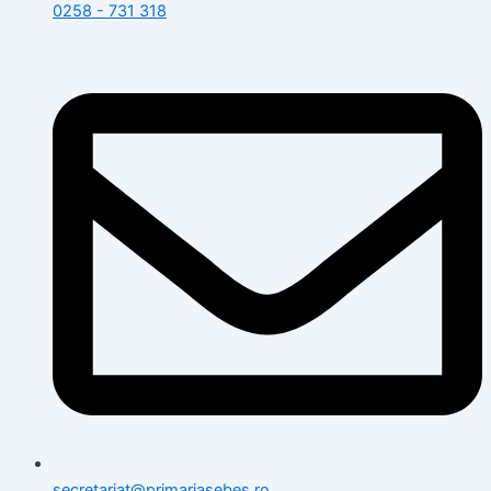
0258 - 731 318
secretariat@primariasebes.ro