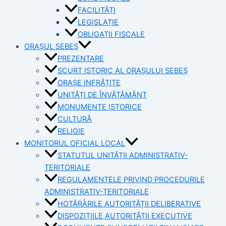
FACILITĂȚI
LEGISLAȚIE
OBLIGAȚII FISCALE
ORAȘUL SEBEȘ
PREZENTARE
SCURT ISTORIC AL ORAȘULUI SEBEȘ
ORAȘE INFRĂȚITE
UNITĂȚI DE ÎNVĂȚĂMÂNT
MONUMENTE ISTORICE
CULTURĂ
RELIGIE
MONITORUL OFICIAL LOCAL
STATUTUL UNITĂȚII ADMINISTRATIV-
TERITORIALE
REGULAMENTELE PRIVIND PROCEDURILE
ADMINISTRATIV-TERITORIALE
HOTĂRÂRILE AUTORITĂȚII DELIBERATIVE
DISPOZIȚIILE AUTORITĂȚII EXECUTIVE